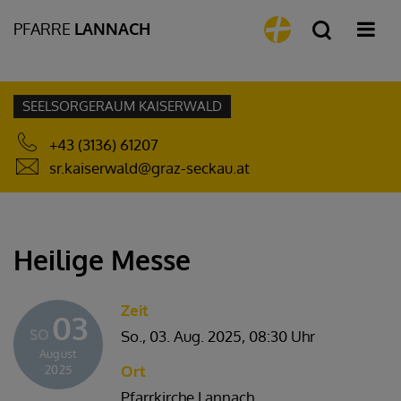
PFARRE
LANNACH
SEELSORGERAUM KAISERWALD
+43 (3136) 61207
sr.kaiserwald@graz-seckau.at
Heilige Messe
Zeit
03
SO
So., 03. Aug. 2025,
08:30 Uhr
August
Ort
2025
Pfarrkirche Lannach