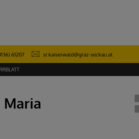
sr.kaiserwald@graz-seckau.at
3136) 61207
RRBLATT
 Maria