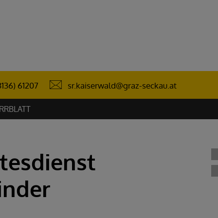
sr.kaiserwald@graz-seckau.at
3136) 61207
RRBLATT
tesdienst
inder